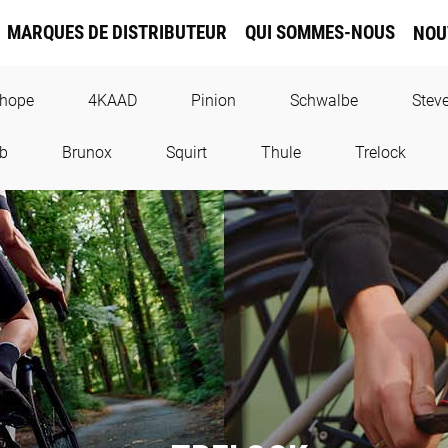
MARQUES DE DISTRIBUTEUR
QUI SOMMES-NOUS
NOU
hope
4KAAD
Pinion
Schwalbe
Stev
ab
Brunox
Squirt
Thule
Trelock