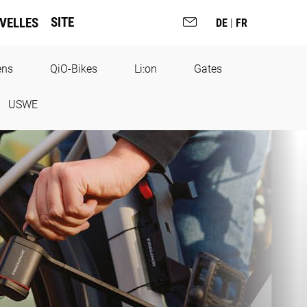
SITE
VELLES
DE
|
FR
ens
QiO-Bikes
Li:on
Gates
USWE